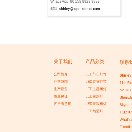
What’s App: 86 158 8929 9839
邮箱:
shirley@toprexdecor.com
关于我们
产品分类
联系
公司简介
LED节日灯饰
Shirley
经营范围
LED装饰灯带
11th Fl
生产设备
LED主题树灯
No.18 B
质量保证
LED主题灯
Shenzhe
客户满意度
LED景观树灯
Skype: 
LED雕塑灯
TEL: 0
What’s 
E-mail: