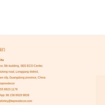
我们
 Xu
oor, 5th building, SEG ECO Center,
ulong road, Longgang district,
n city, Guangdong province, China
toprexdecor
755 8923 1178
App: 86 158 8929 9839
shirley@toprexdecor.com