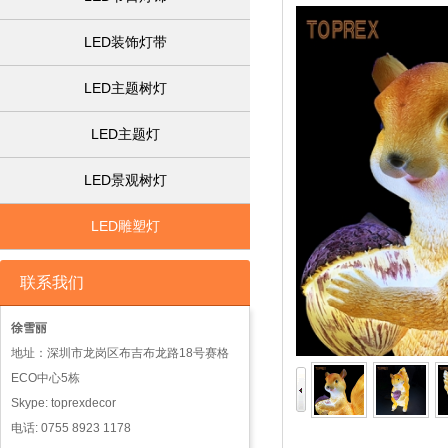
LED装饰灯带
LED主题树灯
LED主题灯
LED景观树灯
LED雕塑灯
联系我们
徐雪丽
地址：深圳市龙岗区布吉布龙路18号赛格
ECO中心5栋
Skype: toprexdecor
电话: 0755 8923 1178